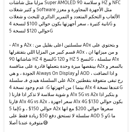
مزايا مثل شاشات Super AMOLED و سلاسة 90 HZ و NFC
و كتير شغلات Software مثل الأجهزة المجاورة و معزز
الألعاب و التحكم المتعدد و التمرير الدائري للبحث و شغلات
تانية كتيرة ، سعر أجهزتها بكون حوالي 100$ لنسخة 4G و
حوالي 120$ لنسخة 5G
- A1x و A2x : سلسلتين اعلى بقليل من A0x و بتحتوي على
قسم كبير من المزايا اللي بتفتقرلها A0x ، و من ميزاتها ان
شاشاتها 90 HZ لنسخ 4G و 120 HZ لنسخ 5G ، سلسلة A1x
بينقصها ميزة وحدة بتعملها قادرة على منافسة A2x بالسعر و
الجودة ، و هي Always On Display أو AOD ، و اذا انضافت
على السلسلة هيدي فـ سلسلة A2x رح تبقى متفوقة بنقطتين
: عدم وجود نسخة 4G من اجهزتها ( بينما A1x عندها نسخة 4G
) و شوية سلاسة لا تذكر اذا قارنا A1x 5G vs A2x و بتكبر اذا
قارنا A1x 4G vs A2x ، سعر اجهزة A1x 4G بكون حوالي 130$
إما 5G حوالي 150$ ، و A2x سعرها حوالي 200$ مع انها
سلسلة لا تستحق دفع 50$ زيادة فقط على AOD و 5G ما
😅
متوفرة عندنا أصلا