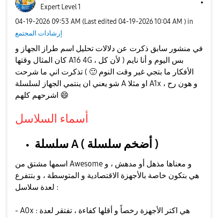
Expert Level 1
‎04-19-2026
09:53 AM
(Last edited
‎04-19-2026
10:04 AM
) in
إرشادات المجتمع
في منشور سابق ذكرت عن دلالات تحليل اسم طراز الجهاز و
كان المثال وقتها A16 4G ، بس اليوم و أنا نايم ( لأن كل
الأفكار ما بتجي غير وقت النوم
🙂
) تذكرت اني ما شرحت
شو يعني ان ينتمي الجهاز لسلسلة A او مثلا A1x ، و هون رح
😄
اشرحهم كلهم
أسماء السلاسل
سلسلة A ( أضخم سلسلة )
اسمها مشتق من Awesome و معناها مذهل أو مدهش ، و
هي بتكون خاصة بالأجهزة الاقتصادية و المتوسطة ، و بتتفرع
لعدة سلاسل :
- A0x : هي اكتر الأجهزة رخصاً و أقلها كفاءة ، تفتقر لعدة