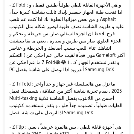
- Z Fold : و هي الأجهزة القابلة للطي طولياً طيتين فقط ، و
اذا فتحت طية الجهاز حيصير بإيدك تابلت بشاشة كبيرة جداً ،
و من بعض ميزاتها الحلوة انك اذا كنت عم تلعب Asphalt
عليه و طويت الشاشة نصف طوية ليصير شكله متل اللابتوب
فرح تلاحظ ان الجزء السفلي صار بس خريطة و تحكم و
الجزء العلوي صار بس طريق و سيارة ، يعني ما بقا بيتشتت
انتباهك اثناء اللعب بسبب أصابعك و الخريطة و عناصر
التحكم ( هون فجأة لقيت حالي عم احكي عن Gameloft أكتر
) ، و تقدر تستخدم الجهاز كـ
😂
😂
ما عم احكي عن Z Fold
PC أندرويد اذا انوصل على شاشة بفضل Samsung DeX
- Z TriFold : ما نزل من هالسلسلة غير جهاز واحد أواخر
2025 ، بقدم تجرية شاشة أكثر من عملاقة ، بتسمحلك تعمل
Multi-tasking أحسن من اللابتوب بفضل الشاشة ثلاثية
الطيات طولياً ، تصميمه جداً حلو ، و بتقدر تستخدمه كلابتوب
اذا انوصل على شاشة بفضل Samsung DeX
- Z Flip : هي أجهزة قابلة للطي ، بس هالمرة عرضياً ، يعني