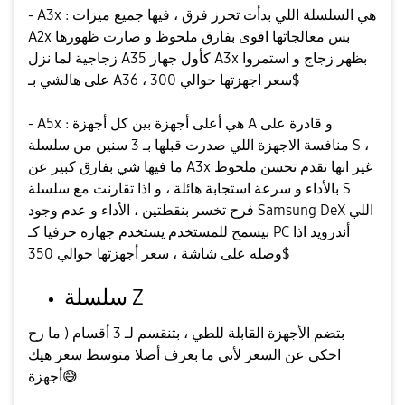
- A3x : هي السلسلة اللي بدأت تحرز فرق ، فيها جميع ميزات
A2x بس معالجاتها اقوى بفارق ملحوظ و صارت ظهورها
زجاجية لما نزل A35 كأول جهاز A3x بظهر زجاج و استمروا
على هالشي بـ A36 ، سعر اجهزتها حوالي 300$
- A5x : هي أعلى أجهزة بين كل أجهزة A و قادرة على
منافسة الاجهزة اللي صدرت قبلها بـ 3 سنين من سلسلة S ،
ما فيها شي بفارق كبير عن A3x غير انها تقدم تحسن ملحوظ
بالأداء و سرعة استجابة هائلة ، و اذا تقارنت مع سلسلة S
فرح تخسر بنقطتين ، الأداء و عدم وجود Samsung DeX اللي
بيسمح للمستخدم يستخدم جهازه حرفيا كـ PC أندرويد اذا
وصله على شاشة ، سعر أجهزتها حوالي 350$
سلسلة Z
بتضم الأجهزة القابلة للطي ، بتنقسم لـ 3 أقسام ( ما رح
احكي عن السعر لأني ما بعرف أصلا متوسط سعر هيك
😅
أجهزة