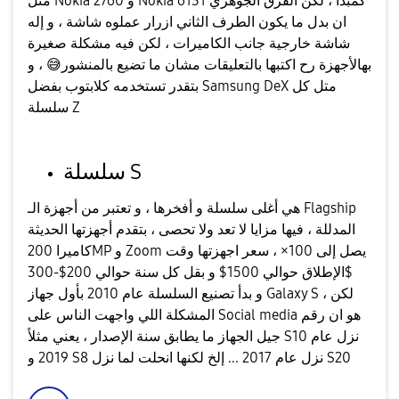
مثل Nokia 2760 و Nokia 6131 كمبدأ ، لكن الفرق الجوهري
ان بدل ما يكون الطرف الثاني ازرار عملوه شاشة ، و إله
شاشة خارجية جانب الكاميرات ، لكن فيه مشكلة صغيرة
بهالأجهزة رح اكتبها بالتعليقات مشان ما تضيع بالمنشور
😅
، و
بتقدر تستخدمه كلابتوب بفضل Samsung DeX متل كل
سلسلة Z
سلسلة S
هي أغلى سلسلة و أفخرها ، و تعتبر من أجهزة الـ Flagship
المدللة ، فيها مزايا لا تعد ولا تحصى ، بتقدم أجهزتها الحديثة
كاميرا 200MP و Zoom يصل إلى 100× ، سعر اجهزتها وقت
الإطلاق حوالي 1500$ و بقل كل سنة حوالي 200$-300$
و بدأ تصنيع السلسلة عام 2010 بأول جهاز Galaxy S ، لكن
المشكلة اللي واجهت الناس على Social media هو ان رقم
جيل الجهاز ما يطابق سنة الإصدار ، يعني مثلاً S10 نزل عام
2019 و S8 نزل عام 2017 ... إلخ لكنها انحلت لما نزل S20