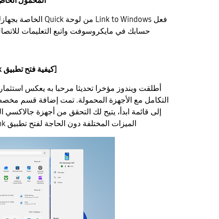
ابدأ على جهاز Galaxy المحمول 
فعل Link to Windows من لو
حسابك في مايكروسوفت واتبع التعليمات للاتصال
[كيفية فتح تطبيق Phone Link من قائمة ابدأ]
أطلقت ويندوز مؤخرا تحديثا مرحبا به يعكس استثمار
التكامل مع الأجهزة المحمولة. تمت إضافة قسم مخصص
إلى قائمة ابدأ، يتيح لك التحقق من أجهزة جالاكسي 
الميزات المختلفة دون الحاجة لفتح تطبيق Phone Link بشكل منفصل.