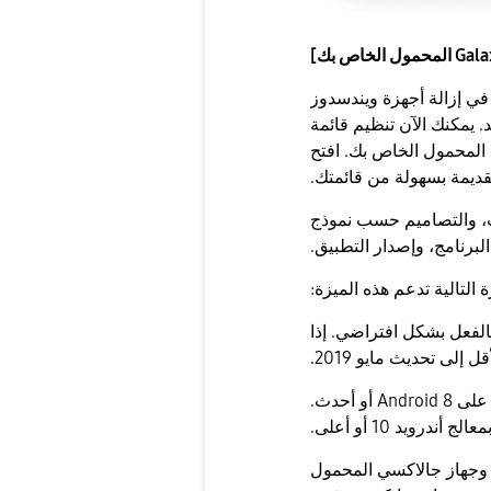
 في إزالة أجهزة ويندسدوز
د. يمكنك الآن تنظيم قائمة
أجهزة الكمبيوتر المتصلة مباشرة على جهاز Galaxy المحمول الخاص بك. افتح
ات، والتصاميم حسب نموذج
البرنامج، وإصدار التطبيق.
 التالية تدعم هذه الميزة:
 ويندوز 11، فإن Phone Link مثبت بالفعل بشكل افتراضي. إذا
- يجب أن يكون جهاز Galaxy المحمول لديك مثبتا على Android 8 أو أحدث.
رويد 10 أو أعلى.
 وجهاز جالاكسي المحمول