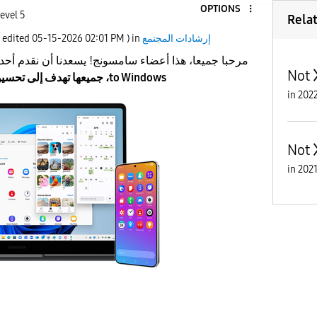
OPTIONS
evel 5
Rela
إرشادات المجتمع
) in
02:01 PM
‎05-15-2026
t edited
مرحبا جميعا، هذا أعضاء سامسونج! يسعدنا أن نقدم أحد
Not
to Windows، جميعها تهدف إلى تحسين تجربتك الرقمية وراحتك.
in
Not
in