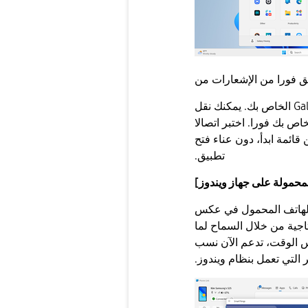
قق فورا من الإشعارات من
جهاز Galaxy المحمول أو عكس شاشة جهاز Galaxy الخاص بك. يمكنك نقل
ى جهاز Galaxy المحمول الخاص بك فورا. اختبر اتصالا
قائمة ابدأ، دون عناء فتح
تطبيق.
محمولة على جهاز ويندوز]
 الهاتف المحمول في عكس
تي تعزز الإنتاجية من خلال السماح لما
 نفس الوقت، تدعم الآن نسب
التي تعمل بنظام ويندوز.