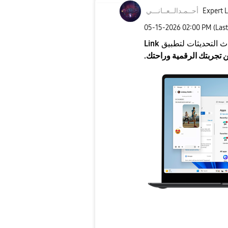
Expert L
أحــمـدالــعــا
نـــي
‎05-15-2026
02:00 PM
(Las
ث التحديثات لتطبيق
Link