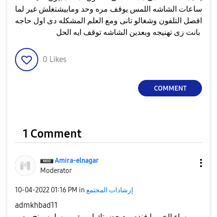
ساعات الشاشه اللمس يوقف مره وحد ومابيشتغلش غير لما
افصل التلفون وشغالو تانى ومع العلم المشكله دى اول حاجه
بانت زى تهنيجه وبعدين الشاشه توقف ايه الحل
0
Likes
COMMENT
1 Comment
Amira-elnagar
Moderator
إرشادات المجتمع
in
01:16 PM
‎10-04-2022
admkhbad11
مساء الخير يا فندم مع حضرتك اميرة من سامسونج مصر