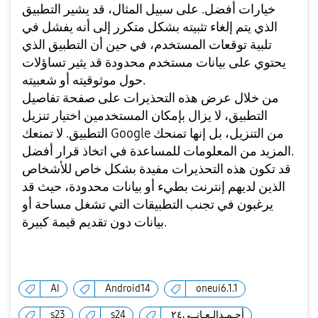
خيارات أفضل. على سبيل المثال، قد يشير التطبيق
الذي يتم إلغاء تثبيته بشكل متكرر إلى أنه يفشل في
تلبية توقعات المستخدم، في حين أن التطبيق الذي
يحتوي على بيانات مستخدم محدودة قد يثير تساؤلات
حول موثوقيته أو شعبيته.
من خلال عرض هذه التحذيرات على صفحة تفاصيل
التطبيق، لا يزال بإمكان المستخدمين اختيار تنزيل
التطبيق. لا تمنعك Google من التنزيل، بل إنها تمنحك
المزيد من المعلومات للمساعدة في اتخاذ قرار أفضل.
قد تكون هذه التحذيرات مفيدة بشكل خاص للأشخاص
الذين لديهم إنترنت بطيء أو بيانات محدودة، حيث قد
يرغبون في تجنب التطبيقات التي تشغل مساحة أو
بيانات دون تقديم قيمة كبيرة.
AI
Android14
oneui6.1.1
أحـمـدالـعـانــي٢٤
s24
s23