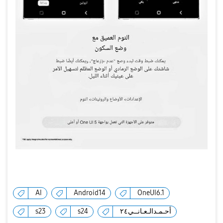
AI
Android14
OneUI6.1
s23
s24
أحـمـدالـعـانــي٢٤