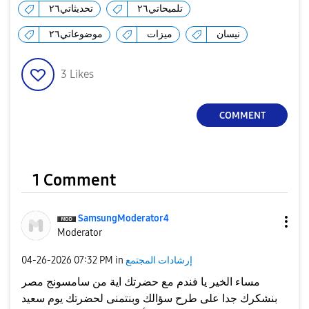
تلميحاتي٢٦
تحديثاتي٢٦
نيسان
ميزات
موضوعاتي٢٦
3
Likes
COMMENT
1 Comment
SamsungModerato
r4
Moderator
إرشادات المجتمع
in
07:32 PM
‎04-26-2026
مساء الخير يا فندم مع حضرتك اية من سامسونج مصر
بنشكرك جدا على طرح سؤالك وبنتمنى لحضرتك يوم سعيد