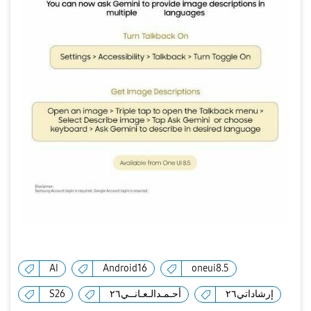
AI
Android16
oneui8.5
إرشاداتي٢٦
أحـمـدالـعـانــي٢٦
S26