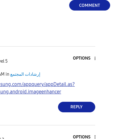
COMMENT
OPTIONS
el 5
إرشادات المجتمع
in
 AM
msung.com/appquery/appDetail.as?
ung.android.imageenhancer
REPLY
OPTIONS