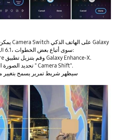
يمكن بسهولة
الذي يعمل بنظام One UI 6.1، سوى أتباع بعض الخطوات:
فتح تطبيق Galaxy Store وقم بتنزيل تطبيق Galaxy Enhance-X.
تحديد الصورة المطلوب تعديلها وتحديد " Camera Shift".
سيظهر شريط تمرير يسمح بتغيير م