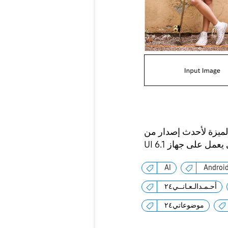
ث إصدار من Galaxy Enhance-X وOne
AI
Androi
أحـمـدالـعـانــي٢٤
موضوعاتي٢٤