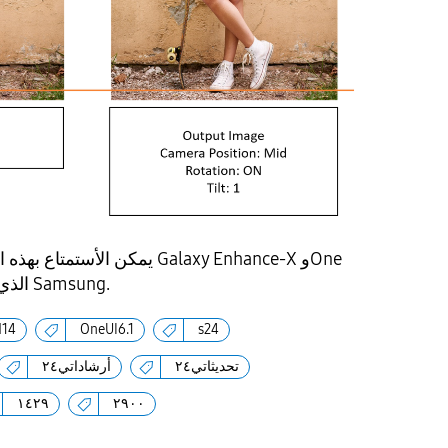
يمكن الأستمتاع بهذه الميزة لأحد
UI 6.1 الذي يعمل على جهاز Samsung.
d14
OneUI6.1
s24
تحديثاتي٢٤
أرشاداتي٢٤
١٤٢٩
٢٩٠٠