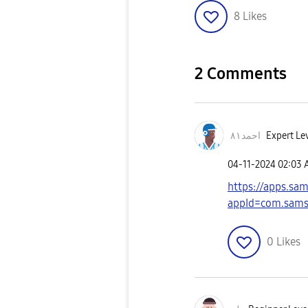
8
Likes
2 Comments
Expert Lev
احمد٨١
‎04-11-2024
02:03
https://apps.sa
appId=com.sams
0
Likes