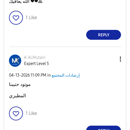
🙏
الله يعافيك ❤❤
1
Like
REPLY
K-ALMutairi
Expert Level 5
إرشادات المجتمع
in
11:09 PM
‎04-13-2026
موتود حتيبنا
المطيزي
1
Like