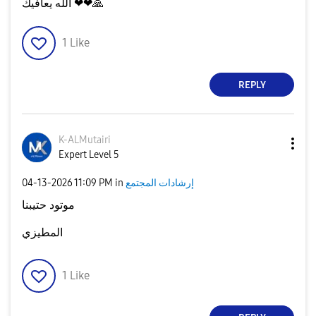
🙏
الله يعافيك ❤❤
1
Like
REPLY
K-ALMutairi
Expert Level 5
إرشادات المجتمع
in
11:09 PM
‎04-13-2026
موتود حتيبنا
المطيزي
1
Like