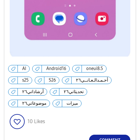
AI
Android16
oneui8.5
أحـمـدالـعـانــي٢٦
S26
s25
تحديثاتي٢٦
أرشاداتي٢٦
ميزات
موضوعاتي٢٦
10
Likes