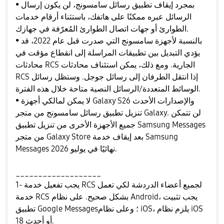
• بمجرد إيقاف تطبيق رسائل سامسونج، لن يكون إرسال
الرسائل عبره ممكنًا على هاتفك، باستثناء أرقام خدمات
الطوارئ أو جهات اتصال الطوارئ المُعرّفة في جهازك.
• بالنسبة لأجهزة سامسونج التي صدرت قبل عام 2022، قد
يؤدي التبديل بين تطبيقات المراسلة إلى انقطاع مؤقت في
محادثات RCS الجارية. ومع ذلك، يمكن استئناف محادثات
RCS إذا انتقل الطرفان إلى رسائل جوجل. وستظل رسائل
الوسائط المتعددة/الرسائل النصية متاحة خلال هذه الفترة.
• لا يمكن لمالكي أجهزة Galaxy S26 والإصدارات الأحدث
تنزيل تطبيق رسائل سامسونج من متجر Galaxy. لن تتمكن
جميع الأجهزة الأخرى من تنزيل تطبيق Samsung Messages
من متجر Galaxy Store بعد إيقاف خدمة Samsung
Messages نهائيًا في يوليو 2026.
___________________
1- يجب تفعيل خدمة RCS لجميع أعضاء الدردشة لكي تعمل
خدمة RCS بشكل صحيح. على نظام Android، يجب تثبيت
تطبيق Google Messages؛ وعلى نظام iOS، يلزم نظام iOS
18 أو أحدث.