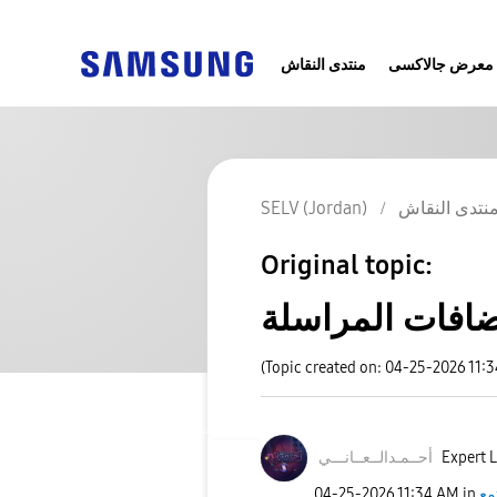
معرض جالاكسى
منتدى النقاش
نتدى النقاش
SELV (Jordan)
Original topic:
ضافات المراسلة
(Topic created on: 04-25-2026 11:
Expert L
أحــمـدالــعــا
نـــي
مع
in
11:34 AM
‎04-25-2026