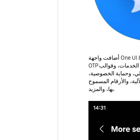
أضافت واجهة One UI 8.5 ملحق المراسلة الذي يتضمن حذف رسائل
OTP تلقائيًا، ومكافحة التصيد الاحتيالي، وعلامة تبويب الخدمات، وقوالب
لي، وحماية الخصوصية،
لية، والأرقام المسموح
بها، والمزيد.