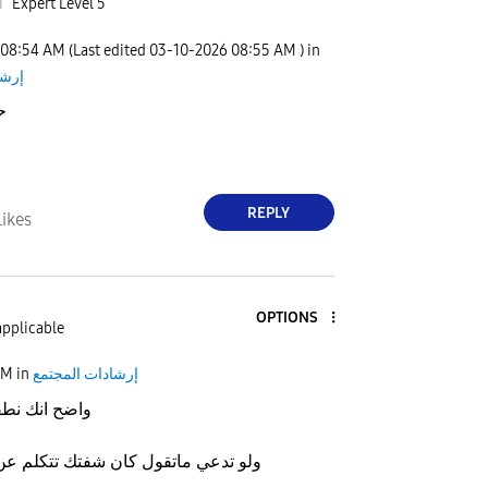
i
Expert Level 5
08:54 AM
(Last edited
‎03-10-2026
08:55 AM
) in
إرشا
ح
REPLY
Likes
OPTIONS
applicable
إرشادات المجتمع
in
AM
واضح انك نط
ولو تدعي ماتقول كان شفتك تتكلم عن