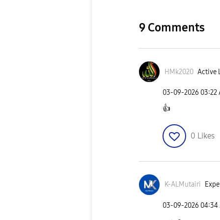
9 Comments
HMk2020
Active 
‎03-09-2026
03:22
👍
0
Likes
K-ALMutairi
Exper
‎03-09-2026
04:34