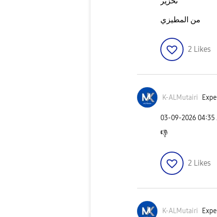
تحزير
من المطيزي
2
Likes
K-ALMutairi
Exper
‎03-09-2026
04:35
👎
2
Likes
K-ALMutairi
Exper