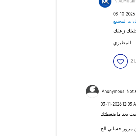
K-ALMutair
‎03-10-2026
دات المجتمع
ليلك زعفك
المطيزي
2
Anonymous
Not 
‎03-11-2026
12:05 
قت بعد ماضغطتك
 مزور حسابي الخ