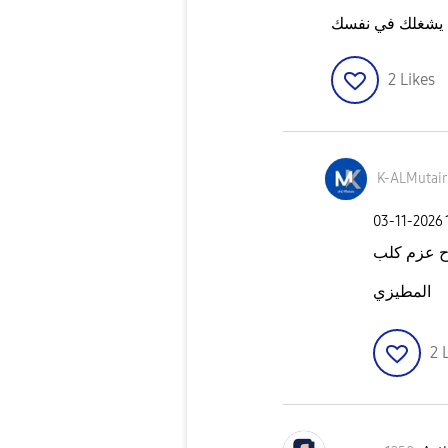
ه يشغلك في نفسك
2
Likes
K-ALMutair
‎03-11-2026
ح عزم كلب
المطيزي
2