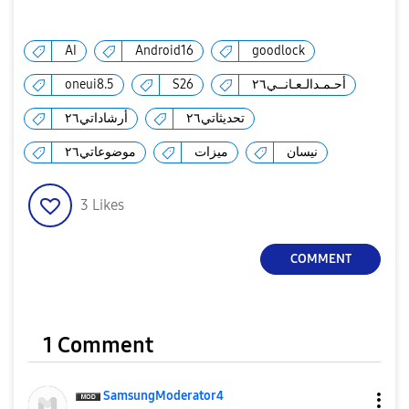
AI
Android16
goodlock
أحـمـدالـعـانــي٢٦
S26
oneui8.5
تحديثاتي٢٦
أرشاداتي٢٦
نيسان
ميزات
موضوعاتي٢٦
3
Likes
COMMENT
1 Comment
SamsungModerato
r4