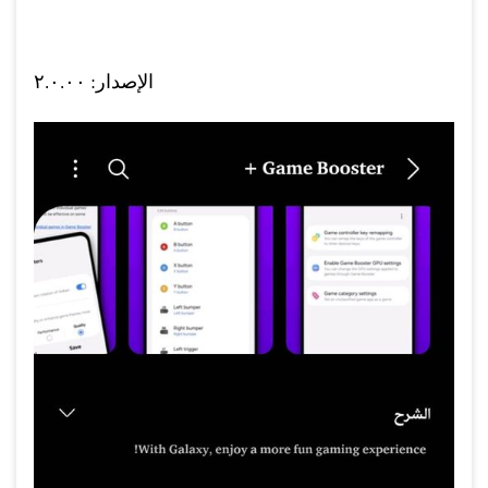
الإصدار: ٢.٠.٠٠