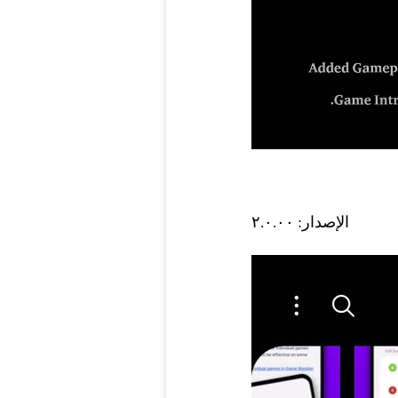
الإصدار: ٢.٠.٠٠