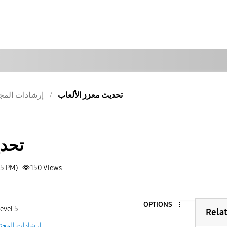
تحديث معزز الألعاب
إرشادات المج
تحدي
35 PM)
150
Views
OPTIONS
evel 5
Rela
إرشادات المجت