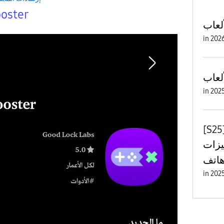
oster
لعاب
in
لعاب
in
] تحديثات لإعدادات
Game Booste على
in