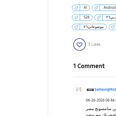
AI
Androi
ـي٢٦
S26
موضوعاتي٢٦
3
Likes
1 Comment
SamsungMod
‎04-26-2026
06:46
 من سامسونج مصر
لحضرتك يوم سعيد