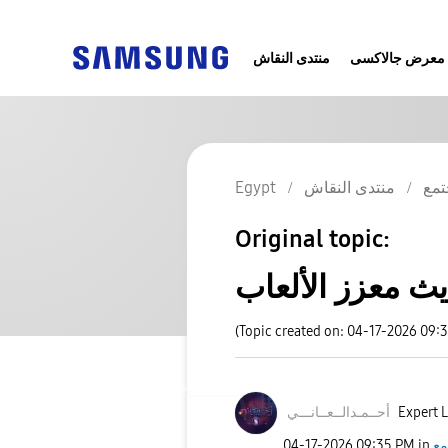
معرض جالاكسى
منتدى النقاش
تمع
منتدى النقاش
Egypt
Original topic:
ث معزز الألعاب
(Topic created on: 04-17-2026 09:
Expert L
أحــمـدالــعــا
نـــي
مع
in
09:35 PM
‎04-17-2026