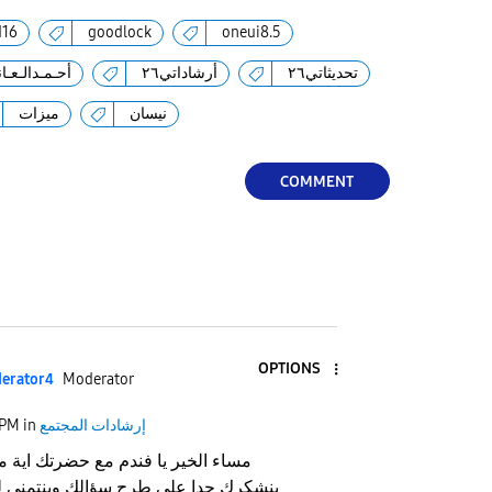
d16
goodlock
oneui8.5
تحديثاتي٢٦
أرشاداتي٢٦
أحـمـدالـعـانـ
نيسان
ميزات
COMMENT
OPTIONS
erato
r4
Moderator
إرشادات المجتمع
in
 PM
مساء الخير يا فندم مع حضرتك اية
بنشكرك جدا على طرح سؤالك وبنتمنى 