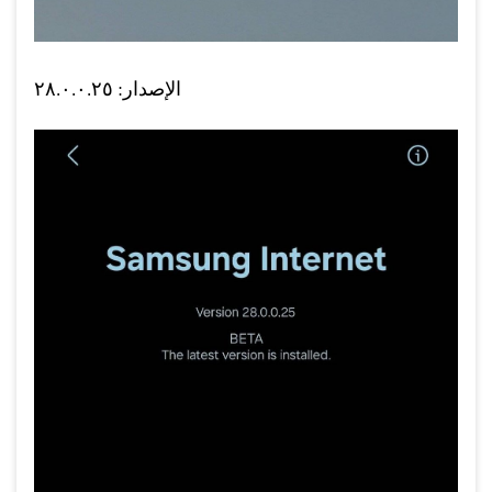
الإصدار: ٢٨.٠.٠.٢٥