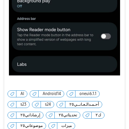
AI
Android14
oneui6.1.1
أحـمـدالـعـانــي٢٥
s24
s23
ك٢
تحديثاتي٢٥
إرشاداتي٢٥
ميزات
موضوعاتي٢٥