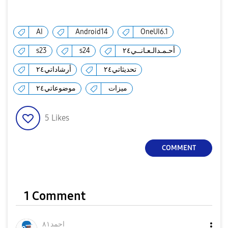
AI
Android14
OneUI6.1
s23
s24
أحـمـدالـعـانــي٢٤
تحديثاتي٢٤
أرشاداتي٢٤
ميزات
موضوعاتي٢٤
5
Likes
COMMENT
1 Comment
احمد٨١