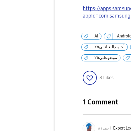
https://apps.samsun
appId=com.samsung
AI
Androi
أحـمـدالـعـانــي٢٥
موضوعاتي٢٥
8
Likes
1 Comment
احمد٨١
Expert Lev