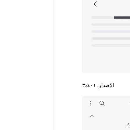
الإصدار: ٣.٥.٠١