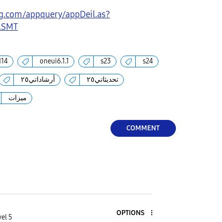
g.com/appquery/appDeil.as?
.SMT
d14
oneui6.1.1
s23
s24
تحديثاتي٢٥
أرشاداتي٢٥
ميزات
COMMENT
OPTIONS
el 5