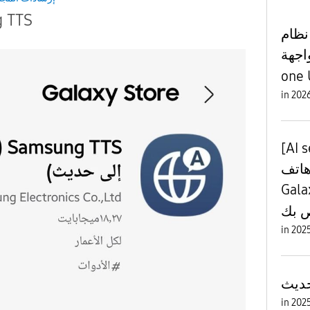
 TTS
 نظام
د القادم 17 بواجهة
one U
in
[AI select]
هاتف
Galaxy  اللوحي
ص بك
in
in