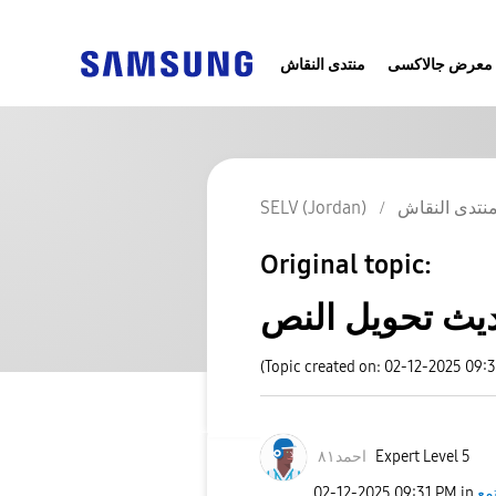
معرض جالاكسى
منتدى النقاش
SELV (Jordan)
نتدى النقاش
Original topic:
يث تحويل النص
(Topic created on: 02-12-2025 09:
احمد٨١
Expert Level 5
‎02-12-2025
09:31 PM
in
مع