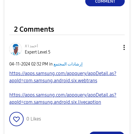
COMMENT
2 Comments
احمد٨١
Expert Level 5
‎04-11-2024
02:32 PM
in
إرشادات المجتمع
https://apps.samsung.com/appquery/appDetail.as?
appId=com.samsung.android.six.webtrans
https://apps.samsung.com/appquery/appDetail.as?
appId=com.samsung.android.six.livecaption
0
Likes