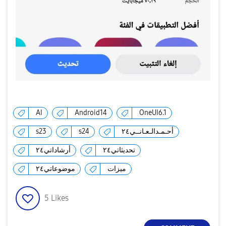
AI
Android14
OneUI6.1
s23
s24
أحـمـدالـعـانــي٢٤
تحديثاتي٢٤
أرشاداتي٢٤
ميزات
موضوعاتي٢٤
5
Likes