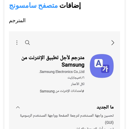
إضافات
متصفح سامسونج
المترجم