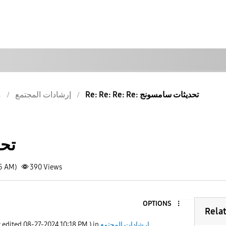
Re: Re: Re: Re: تحديثات سامسونج
إرشادات المجتمع
م
تح
15 AM)
390
Views
OPTIONS
Rela
إرشادات المجتمع
) in
10:18 PM
‎08-27-2024
t edited