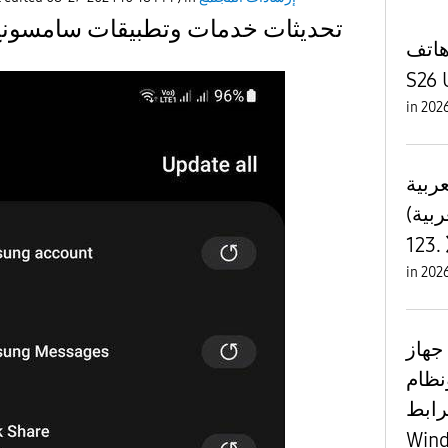
تحديثات خدمات وتطبيقات سامسونج
هاتف
S26 
in
عربية
ربية)
123.
in
جهاز Galaxy الخاص بك
م Windows، معًا بشكل
رابط
Win