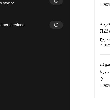
in
عربية
(العراق الإرقام الغربية123)
in
سوف
in