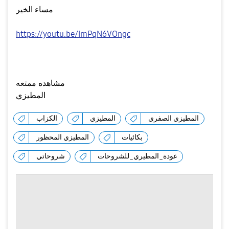
مساء الخير
https://youtu.be/ImPqN6VOngc
مشاهده ممتعه
المطيزي
المطيزي الصفري
المطيزي
الكزاب
بكائيات
المطيزي المحظور
عودة_المطيري_للشروحات
شروحاتي