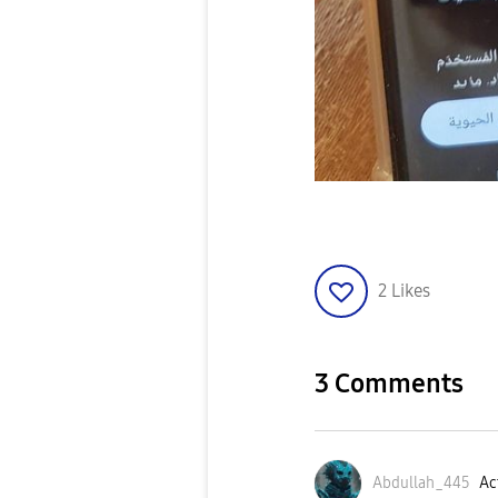
2
Likes
3 Comments
Abdullah_445
Ac