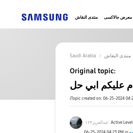
معرض جالاكسى
منتدى النقاش
منتدى النقاش
Saudi Arabia
Original topic:
م عليكم ابي حل
(Topic created on: 06-25-2024 04:
Active Level
عبدالعزيز١٢٣
مع
in
04:23 PM
‎06-25-2024