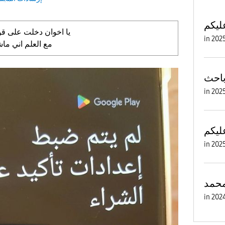
ليكم
يا اخوان دخلت على قو
in
مع العلم اني م
احث
in
ليكم
in
حمد
in