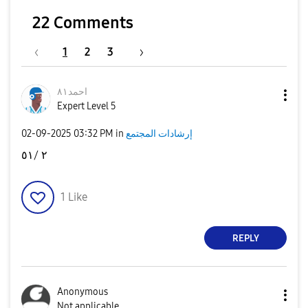
22 Comments
1
2
3
احمد٨١
Expert Level 5
إرشادات المجتمع
in
03:32 PM
‎02-09-2025
٢ /٥١
1
Like
REPLY
Anonymous
Not applicable