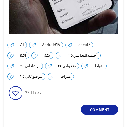
AI
Android15
oneui7
أحـمـدالـعـانــي٢٥
s25
s24
شباط
تحديثاتي٢٥
أرشاداتي٢٥
ميزات
موضوعاتي٢٥
23
Likes
COMMENT