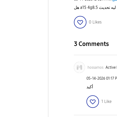
هل a15 4gتحديث 8.5
0
Likes
3 Comments
hossamos
Active 
‎05-14-2026
01:17 
أكيد
1
Like