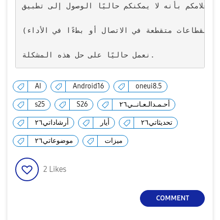
أنه لا يمكنكم حاليًا الوصول إلى تطبيق Samsung Members بسبب مشكلة في السيرفر.
(قد تواجهون انقطاعات متقطعة في الاتصال أو بطءًا في الأداء).

نعمل حاليًا على حل هذه المشكلة.
AI
Android16
oneui8.5
أحـمـدالـعـانــي٢٦
S26
s25
تحديثاتي٢٦
أيار
أرشاداتي٢٦
ميزات
موضوعاتي٢٦
2
Likes
COMMENT