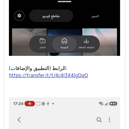
الرابط (التطبيق والإضافات):
https://transfer.it/t/4c4I3X4lgDqQ