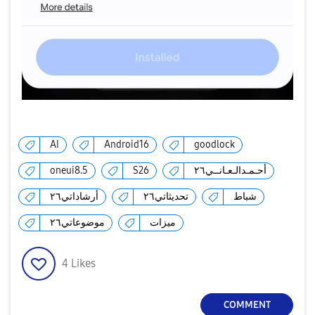
AI
Android16
goodlock
أحـمـدالـعـانــي٢٦
S26
oneui8.5
شباط
تحديثاتي٢٦
أرشاداتي٢٦
ميزات
موضوعاتي٢٦
4
Likes
COMMENT