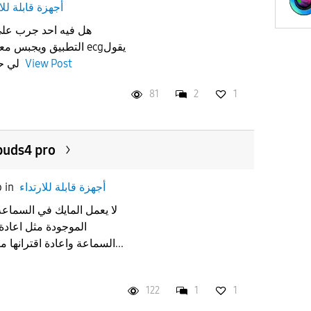
أجهزة قابلة للا
التطبيق ويجبس معلق 
View Post
لي حاول مره اخرى بعدـ10 دقايق
81
2
1
مشكلة في مايك سماعة s4 pro
أجهزة قابلة للارتداء
in
o
لا يعمل المايك في السماع
الموجودة مثل اعادة
السماعة واعادة اقترانها مره اخرى وكذلك التأكد من ان...
122
1
1