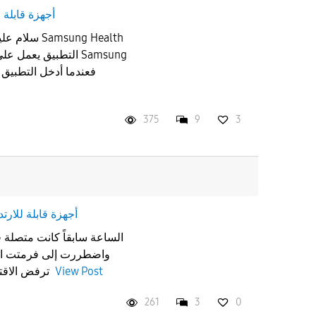
أجهزة قابلة ل
سلام عليكم،
375
9
3
أجهزة قابلة للارتد
الساعة سابقاً كانت متصلة 
واضطررت إلى فرمتت الج
View Post
ترفض الاقتران تعبت منها ايش الحل..؟؟
261
3
0