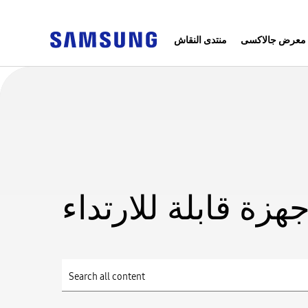
معرض جالاكسى
منتدى النقاش
جهزة قابلة للارتداء