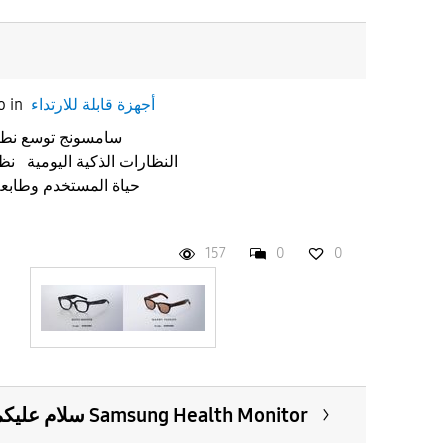
أجهزة قابلة للارتداء
in
o
سامسونج توسع نطا
النظارات الذكية اليومية نظ
حياة المستخدم وطابع
157
0
0
سلام عليكم عندي مشكله في تطبيق Samsung Health Monitor