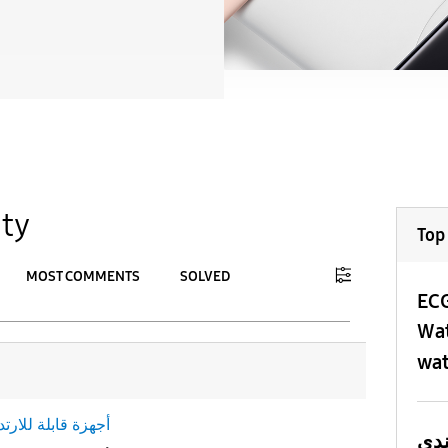
ty
Top
MOST COMMENTS
SOLVED
​EC
To
Wat
APPLY
wat
أجهزة قابلة للارتد
ندي