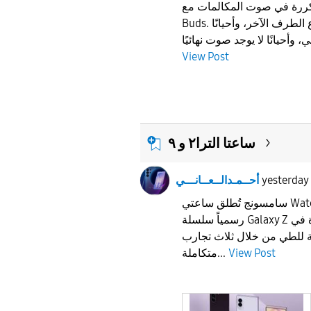
ة في صوت المكالمات مع Galaxy
Buds. أحيانًا لا أستطيع سماع الطرف الآخر، وأحيانًا
View Post
ساعتا الترا٢ و ٩
yesterday
أحــمـدالــعــانـــي
سامسونج تُطلق ساعتي Watch Ultra2 و Watch9
رسمياً سلسلة Galaxy Z الجديدة تفتح آفاقاً جديدة في
لة للطي من خلال ثلاث تجارب
View Post
متكاملة...