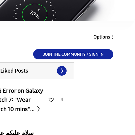
Options
JOIN THE COMMUNITY / SIGN IN
 Liked Posts
G Error on Galaxy
ch 7: "Wear
4
ch 10 mins"...
سلام عليكم ع