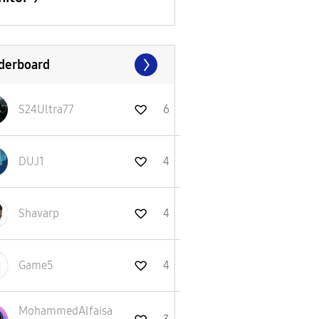
derboard
S24Ultra77
6
DUJ1
4
Shavarp
4
Game5
4
MohammedAlfaisa