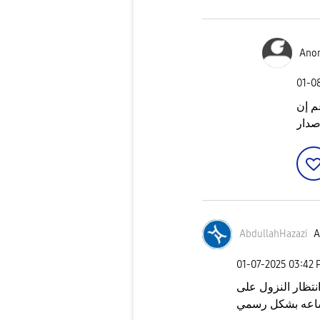
Ano
‎01-0
م إن
صدار
AbdullahHazazi
A
‎01-07-2025
03:42 
نتظار النزول على
اعه بشكل رسمي