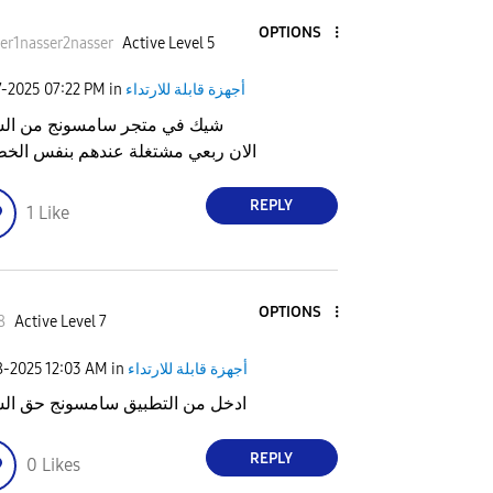
OPTIONS
er1nasser2n
asser
Active Level 5
أجهزة قابلة للارتداء
in
07:22 PM
7-2025
شيك في متجر سامسونج من ال
الان ربعي مشتغلة عندهم بنفس الخ
REPLY
1
Like
OPTIONS
8
Active Level 7
أجهزة قابلة للارتداء
in
12:03 AM
8-2025
ادخل من التطبيق سامسونج حق ال
REPLY
0
Likes