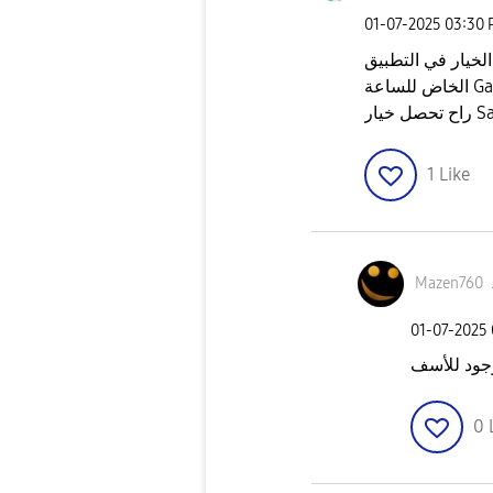
‎01-07-2025
03:30
لخيار في التطبيق
Galax
Sams
1
Like
Mazen760
‎01-07-2025
جود للأسف
0