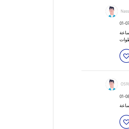
Nass
‎01-0
ساعة
طوات
OS9
‎01-0
ساعة