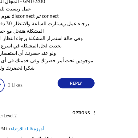
المجال الزمني - GMT+3:00
عمل ريسيت للس
نقوم بعمل disconnect ثم connect
برجاء عمل ريستارت
المشكلة هتتحل مع ح
وفي حالة استمرار المشكلة برجاء انتظار ا
تحديث لحل المشكلة في اسرع وقت
ولو عند حضرتك أى استفسار 
موجودين تحت أمر حضرتك وفى خدمتك فى أى
شكرا لحضرتك ولوقتك
REPLY
0
Likes
OPTIONS
r Level 2
أجهزة قابلة للارتداء
in
 PM