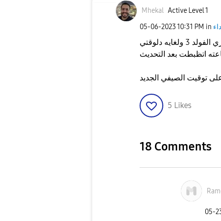
Mhekal
Active Level 1
اء
in
10:31 PM
‎05-06-2023
مساء الفل انا عملت تحديث للتوقيت الصيفي في جهازي الفولد 3 ولغايه دلوقتي
عته اتظبطت بعد التحديث
لى توقيت الصيفي الجديد
5
Likes
18 Comments
Ram
‎05-