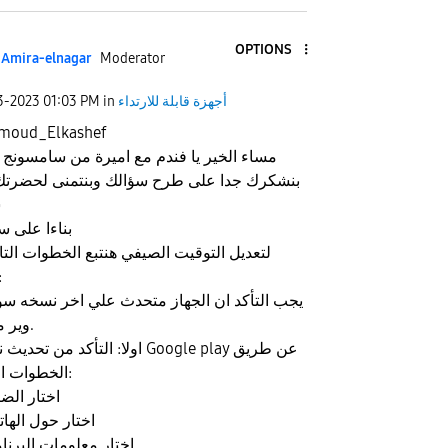
OPTIONS
Amira-elnagar
Moderator
أجهزة قابلة للارتداء
in
01:03 PM
23-2023
moud_Elkashef
مساء الخير يا فندم مع اميرة من سامسونج
بنشكرك جدا على طرح سؤالك وبنتمنى لحضرتك
س
بناءا على س
لتعديل التوقيت الصيفي هنتبع الخطوات التالي
فند
وير متاحه.
الخطوات التاليه:
1. اختار ال
2. اختار حول الها
3. اختار معلومات البرنا