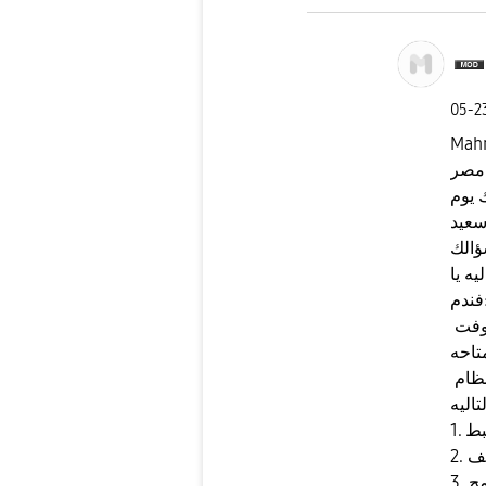
‎05-
Mah
 مصر
 يوم
عيد
ؤالك
ه يا
م:
يجب التأكد ان الجهاز متحدث علي اخر نسخه سوفت
اولا: التأكد من تحديث نظام Google play عن طريق
ضبط
تف
مج