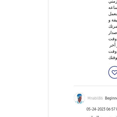
اعه
 للساعة والانتظار 30 دقيقة و
ضرتك
صدار
أخر
 وقت
Mnabil86
Beginne
‎05-24-2023
06:57