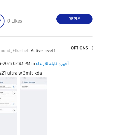
+
REPLY
0
Likes
OPTIONS
moud_Elkashe
f
Active Level 1
أجهزة قابلة للارتداء
in
02:43 PM
23-2023
s21 ultra w 3mlt kda