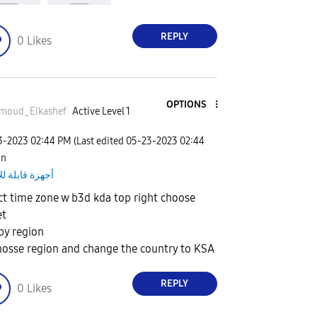
REPLY
0
Likes
OPTIONS
moud_Elkashe
f
Active Level 1
23-2023
02:44 PM
(Last edited
‎05-23-2023
02:44
 in
أجهزة قابلة لل
ct time zone w b3d kda top right choose
et
by region
hosse region and change the country to KSA
REPLY
0
Likes