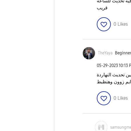
فيه تحديث للساعه
قريب
0
Likes
TheYaya
Beginner
‎05-29-2023
10:13 
ن تحديث النهاردة
ايم زوون وهتظبط
0
Likes
samsungm