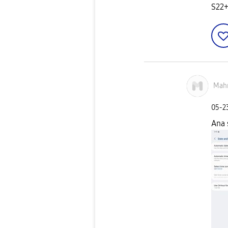
S22
Mah
‎05-
Ana 