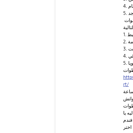
جد
ولتعديل الوقت من التلقائي لليدوي تتبع الخطوات
ضبط
امة
قت
ئي
طوات
http
rt/
ساعة
اتش
طوات
ه يا
م:
 اختر