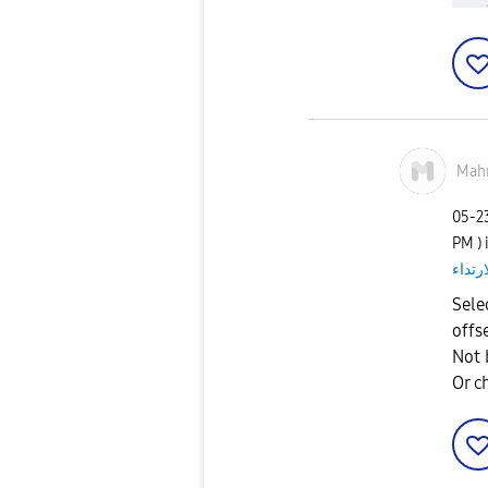
Mah
‎05-
PM
)
ارتداء
Sele
offs
Not 
Or c