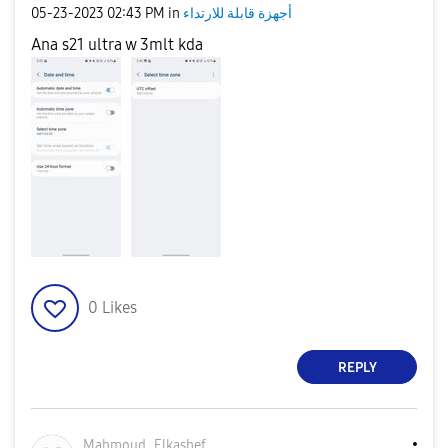
أجهزة قابلة للارتداء
in
02:43 PM
‎05-23-2023
Ana s21 ultra w 3mlt kda
0
Likes
REPLY
Mahmoud_Elkashe
f