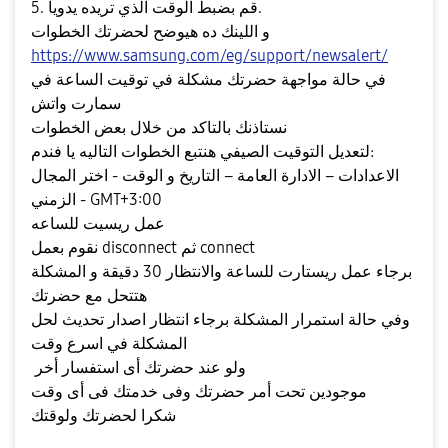
5. قم بضبط الوقت الذي تريده يدويا.
و اللينك ده هيوضح لحضرتك الخطوات
https://www.samsung.com/eg/support/newsalert/
في حالة مواجهة حضرتك مشكلة في توقيت الساعة في
سمارت واتش
نستاذنك بالتاكد من خلال بعض الخطوات
لتعديل التوقيت الصيفي هنتبع الخطوات التاليه يا فندم:
الاعدادات – الادارة العامة – التاريخ و الوقت - اختر المجال
الزمني - GMT+3:00
عمل ريسيت للساعه
نقوم بعمل disconnect ثم connect
برجاء عمل ريستارت للساعة والانتظار 30 دقيقة و المشكلة
هتتحل مع حضرتك
وفي حالة استمرار المشكلة برجاء انتظار اصدار تحديث لحل
المشكلة في اسرع وقت
ولو عند حضرتك أى استفسار أخر
موجودين تحت أمر حضرتك وفى خدمتك فى أى وقت
شكرا لحضرتك ولوقتك