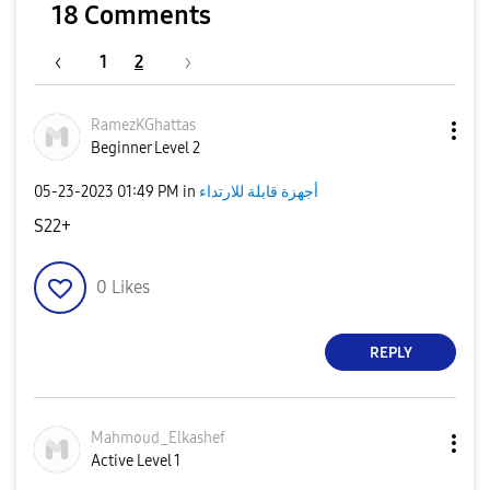
18 Comments
1
2
RamezKGhattas
Beginner Level 2
أجهزة قابلة للارتداء
in
01:49 PM
‎05-23-2023
S22+
0
Likes
REPLY
Mahmoud_Elkashe
f
Active Level 1