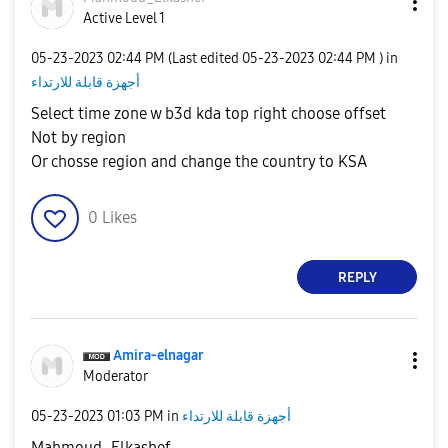
Active Level 1
‎05-23-2023
02:44 PM
(Last edited
‎05-23-2023
02:44 PM
) in
أجهزة قابلة للارتداء
Select time zone w b3d kda top right choose offset
Not by region
Or chosse region and change the country to KSA
0
Likes
REPLY
Amira-elnagar
Moderator
أجهزة قابلة للارتداء
in
01:03 PM
‎05-23-2023
Mahmoud_Elkashef