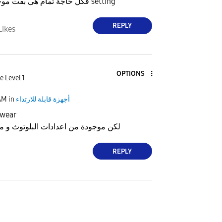
فكل حاجة تمام هى بقت موجوده فى ال setting
REPLY
Likes
OPTIONS
e Level 1
AM
in
أجهزة قابلة للارتداء
مش بتظهر ف  wear
لكن موجودة من اعدادات البلوتوث و من
REPLY