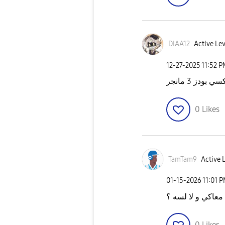
DIAA12
Active Lev
‎12-27-2025
11:52 
دز 3 مانجر
0
Likes
TamTam9
Active L
‎01-15-2026
11:01 
معاكي و لا لسه ؟
0
Likes