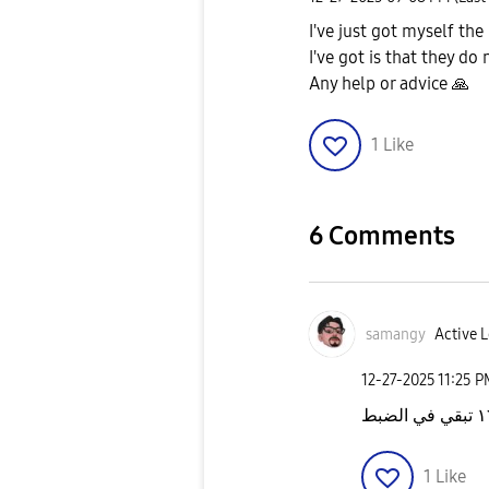
I've just got myself th
I've got is that they d
Any help or advice
🙏
1
Like
6 Comments
samangy
Active L
‎12-27-2025
11:25 
1
Like