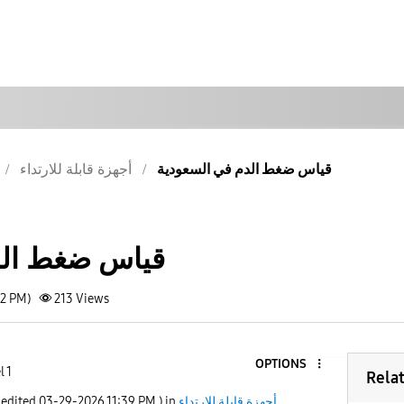
قياس ضغط الدم في السعودية
أجهزة قابلة للارتداء
قياس ضغط الد
42 PM)
213
Views
OPTIONS
l 1
Rela
أجهزة قابلة للارتداء
) in
11:39 PM
‎03-29-2026
 edited