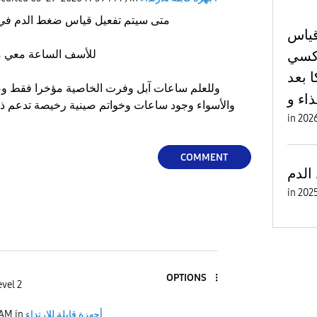
متى سيتم تفعيل قياس ضغط الدم في ساعة ألترا في السعودية
قياس
اكسي
للأسف الساعة معي من سنتين بدون هذا الدعم
 بعد
وللعلم ساعات آبل وفرت الخاصية مؤخرا فقط و
اء و
والأسواء وجود ساعات وخواتم صينية رخيصة تدعم ذلك
in
COMMENT
الدم
in
OPTIONS
evel 2
أجهزة قابلة للارتداء
in
 AM