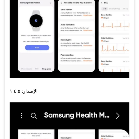
الإصدار: ١.٤.٥