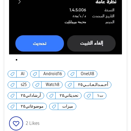
AI
Android16
OneUI8
s25
Watch8
أحـمـدالـعـانــي٢٥
ت١
تحديثاتي٢٥
أرشاداتي٢٥
ميزات
موضوعاتي٢٥
2
Likes