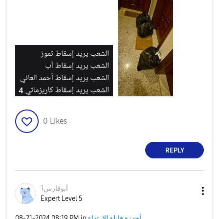
0
Likes
REPLY
أبوفارس1
Expert Level 5
أجهزة قابلة للارتداء
in
08:19 PM
‎08-21-2024