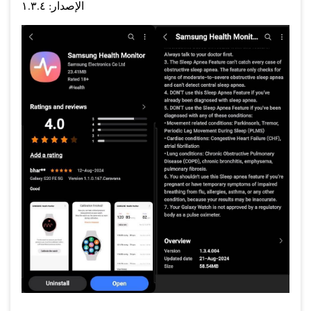
الإصدار: ١.٣.٤