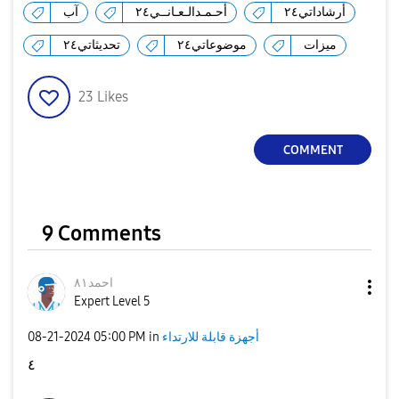
أرشاداتي٢٤
أحـمـدالـعـانــي٢٤
آب
ميزات
موضوعاتي٢٤
تحديثاتي٢٤
23
Likes
COMMENT
9 Comments
احمد٨١
Expert Level 5
أجهزة قابلة للارتداء
in
05:00 PM
‎08-21-2024
٤