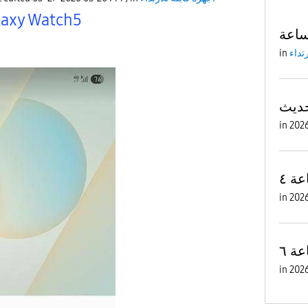
laxy Watch5
ساعة
رتداء
in
in
ة ٤
in
ة ٦
in