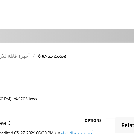
تحديث ساعة ٥
أجهزة قابلة للار
30 PM)
170
Views
OPTIONS
evel 5
Rela
أجهزة قابلة للارتداء
) in
05:20 PM
‎03-27-2026
t edited