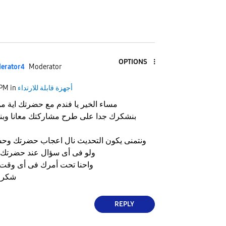
OPTIONS
erato
r4
Moderator
أجهزة قابلة للارتداء
in
 PM
مساء الخير يا فندم مع حضرتك اية
بنشكرك جدا على طرح مشاركتك معانا وبن
ونتمنى يكون التحديث نال اعجاب حضرتك وحسن من اداء الجهاز
ولو فى أى سؤال عند حضرتك ممكن توضحهولنا
واحنا تحت أمرك فى أى وقت وفى خدمتك دايما
شكرا
REPLY