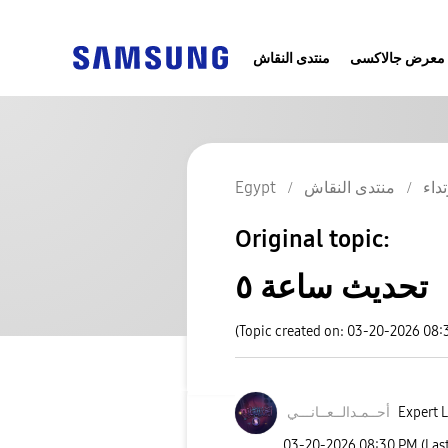
معرض جالاكسى
منتدى النقاش
تداء
منتدى النقاش
Egypt
Original topic:
تحديث ساعة ٥
(Topic created on: 03-20-2026 08:
Expert L
أحــمـدالــعــا
نـــي
‎03-20-2026
08:30 PM
(Las