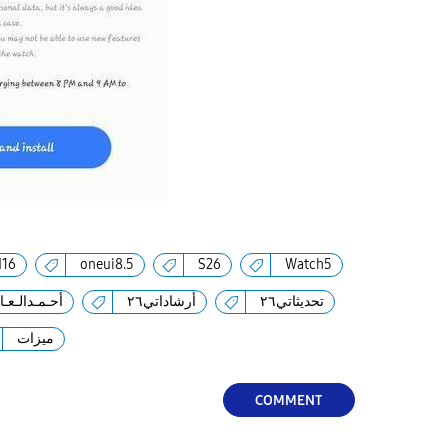
d16
oneui8.5
S26
Watch5
تحديثاتي٢٦
أرشاداتي٢٦
أحـمـدالـعـانـ
ميزات
COMMENT