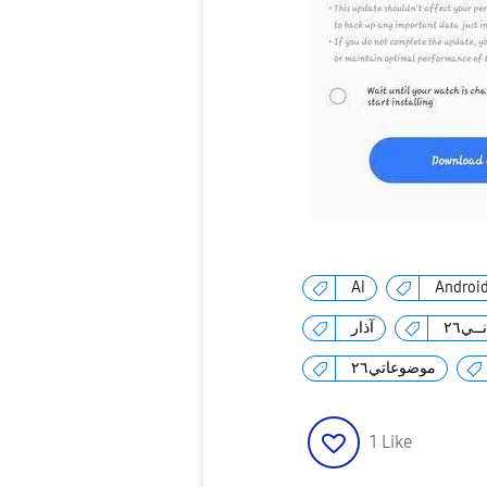
AI
Androi
ـي٢٦
آذار
موضوعاتي٢٦
1
Like