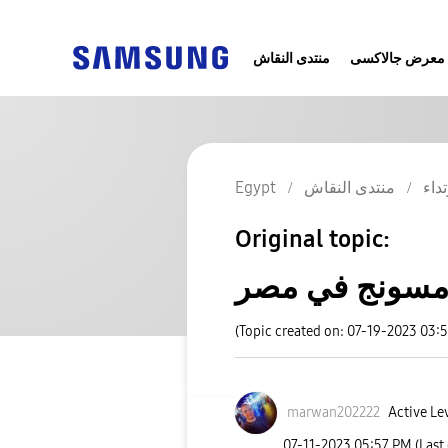
معرض جالاكسى
منتدى النقاش
تداء
منتدى النقاش
Egypt
Original topic:
امسونج في مصر
(Topic created on: 07-19-2023 03:
marwan202222
Active Lev
‎07-11-2023
05:57 PM
(Last