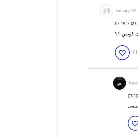
Gohary192
‎07-19-2023
 كويس ؟؟
1
L
Bas
‎07-1
بيعى