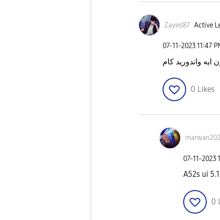
Zayed87
Active L
‎07-11-2023
11:47 
ن ايه واندوريد كام
0
Likes
marwan202
‎07-11-2023
A52s ui 5.
0