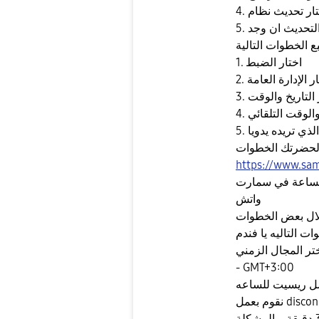
ل التحديث ان وجد
1. اختار الضبط
ختار الإدارة العامة
ار التاريخ والوقت
 والوقت التلقائي
 لحضرتك الخطوات
https://www.sa
لساعة في سمارت
واتش
لال بعض الخطوات
اختر المجال الزمني
- GMT+3:00
 ريسيت للساعه
برجاء عمل ريستارت للساعة والانتظار 30 دقيقة و المشكلة