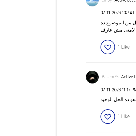
emoy
Active Leve
‎07-11-2023
10:34 
ملل من الموضوع ده
د لأمتى مش عارف
1
Like
Basem75
Active L
‎07-11-2023
11:17 P
هو ده الحل الوحيد
1
Like