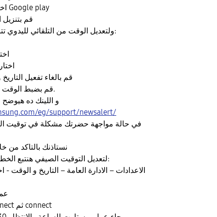
4. اختار تحديث نظام Google play
5. قم بتنزي
ولتعديل الوقت من التلقائي لليدوي تتبع الخطوات التالية:
2. ا
3. اخت
4. قم بالغاء تفعيل التاريخ
5. قم بضبط الوقت الذي تريده يدويا.
و اللينك ده هيوضح
msung.com/eg/support/newsalert/
في حالة مواجهة حضرتك مشكلة في توقيت ا
نستاذنك بالتاكد من خ
لتعديل التوقيت الصيفي هنتبع الخطوات التاليه يا فندم:
الاعدادات – الادارة العامة – التاريخ و الوقت - 
عمل
نقوم بعمل disconnect ثم connect