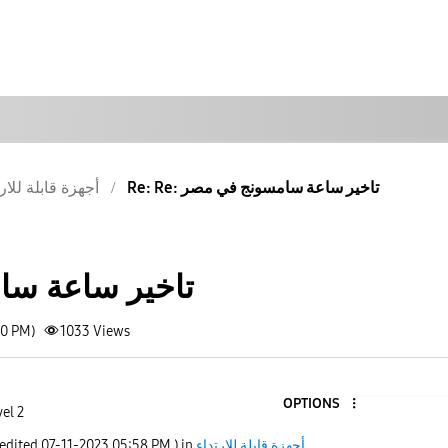
Re: Re: تاخير ساعة سامسونج في مصر
أجهزة قابلة للار
تاخير ساعة س
50 PM)
1033
Views
OPTIONS
el 2
أجهزة قابلة للارتداء
) in
05:58 PM
‎07-11-2023
 edited