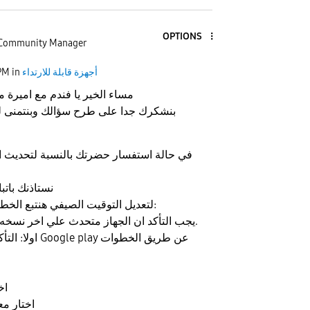
OPTIONS
Community Manager
أجهزة قابلة للارتداء
in
PM
مساء الخير يا فندم مع اميرة
بنشكرك جدا على طرح سؤالك وبنتمنى 
في حالة استفسار حضرتك بالنسبة لتحديث 
نستاذنك باتب
لتعديل التوقيت الصيفي هنتبع الخطوات التاليه يا فندم:
يجب التأكد ان الجهاز متحدث علي اخر نسخه سوفت وير متاحه.
اولا: التأكد من تح
2.
3. اختار 