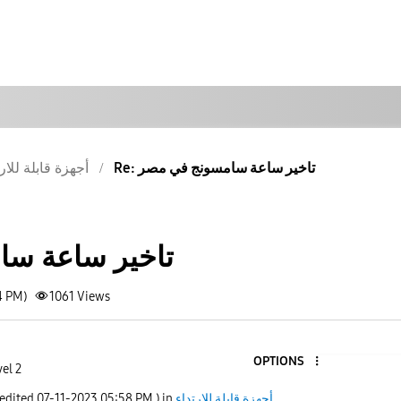
Re: تاخير ساعة سامسونج في مصر
أجهزة قابلة للار
تاخير ساعة س
4 PM)
1061
Views
OPTIONS
el 2
أجهزة قابلة للارتداء
) in
05:58 PM
‎07-11-2023
 edited