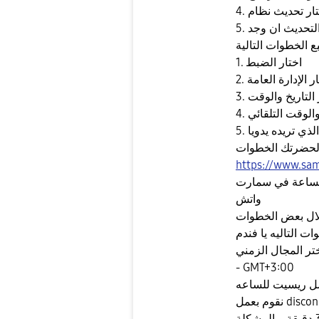
ل التحديث ان وجد
1. اختار الضبط
ختار الإدارة العامة
ار التاريخ والوقت
 والوقت التلقائي
 لحضرتك الخطوات
https://www.sa
لساعة في سمارت
واتش
لال بعض الخطوات
اختر المجال الزمني
- GMT+3:00
 ريسيت للساعه
برجاء عمل ريستارت للساعة والانتظار 30 دقيقة و المشكلة