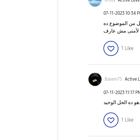
emoy
Active Leve
‎07-11-2023
10:34 
ملل من الموضوع ده
د لأمتى مش عارف
1
Like
Basem75
Active L
‎07-11-2023
11:17 P
هو ده الحل الوحيد
1
Like