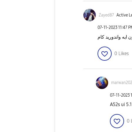
Zayed87
Active L
‎07-11-2023
11:47 
ن ايه واندوريد كام
0
Likes
marwan202
‎07-11-2023
A52s ui 5.
0