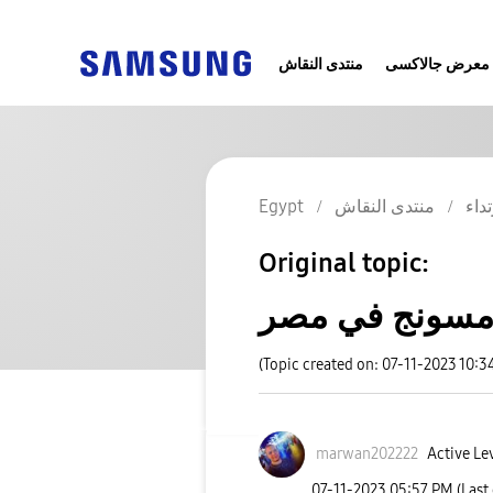
معرض جالاكسى
منتدى النقاش
تداء
منتدى النقاش
Egypt
Original topic:
امسونج في مصر
(Topic created on: 07-11-2023 10:3
marwan202222
Active Lev
‎07-11-2023
05:57 PM
(Last