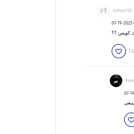
Gohary192
‎07-19-2023
 كويس ؟؟
1
L
Bas
‎07-1
بيعى