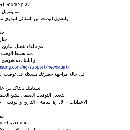
4. اختار تحديث نظام Google play
5. قم بتنزي
ولتعديل الوقت من التلقائي لليدوي تتبع الخطوات التالية:
2. ا
3. اخت
4. قم بالغاء تفعيل التاريخ
5. قم بضبط الوقت الذي تريده يدويا.
و اللينك ده هيوضح
msung.com/eg/support/newsalert/
في حالة مواجهة حضرتك مشكلة في توقيت ا
نستاذنك بالتاكد من خ
لتعديل التوقيت الصيفي هنتبع الخطوات التاليه يا فندم:
الاعدادات – الادارة العامة – التاريخ و الوقت - 
عمل
نقوم بعمل disconnect ثم connect