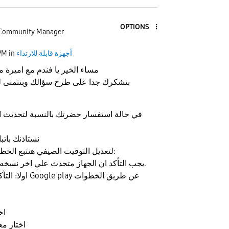
OPTIONS
Community Manager
أجهزة قابلة للارتداء
in
PM
مساء الخير يا فندم مع اميرة
بنشكرك جدا على طرح سؤالك وبنتمنى 
في حالة استفسار حضرتك بالنسبة لتحديث 
نستاذنك باتب
لتعديل التوقيت الصيفي هنتبع الخطوات التاليه يا فندم:
يجب التأكد ان الجهاز متحدث علي اخر نسخه سوفت وير متاحه.
اولا: التأكد من تح
2.
3. اختار 