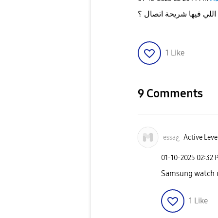
1
Like
9 Comments
essaع
Active Leve
‎01-10-2025
02:32 
Samsung watch u
1
Like