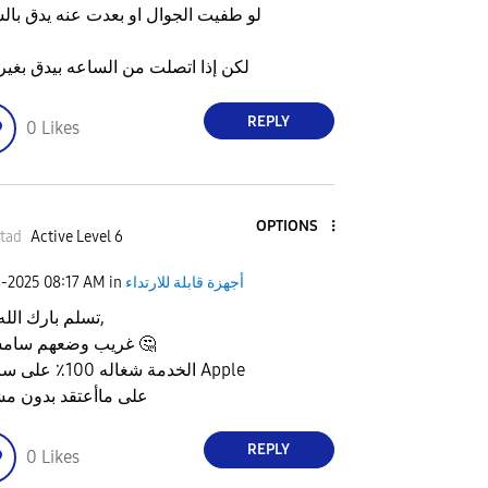
لو طفيت الجوال او بعدت عنه يدق بال
لكن إذا اتصلت من الساعه بيدق بغير
REPLY
0
Likes
OPTIONS
itad
Active Level 6
أجهزة قابلة للارتداء
in
08:17 AM
4-2025
تسلم بارك الله فيك,
🤔
غريب وضعهم سامسونج
الخدمة شغاله 100٪ على ساعات Apple
على ماأعتقد بدون م
REPLY
0
Likes