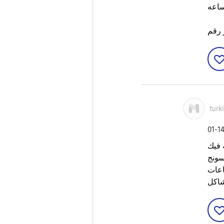
ساعه
 رقم
turk
‎01-1
شاكل